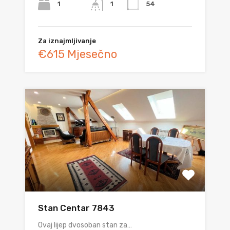
1
54
1
Za iznajmljivanje
€615 Mjesečno
Stan Centar 7843
Ovaj lijep dvosoban stan za…