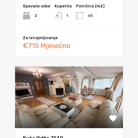
Spavaće sobe
Kupatila
Površina (m2)
2
65
1
Za iznajmljivanje
€715 Mjesečno
Kuća Ilidža 7149