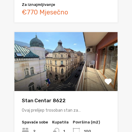
Za iznajmljivanje
€770 Mjesečno
Stan Centar 8622
Ovaj prelijep trosoban stan za…
Spavaće sobe
Kupatila
Površina (m2)
2
100
1