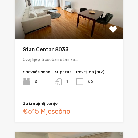
Stan Centar 8033
Ovaj lijep trosoban stan za…
Spavaće sobe
Kupatila
Površina (m2)
2
66
1
Za iznajmljivanje
€615 Mjesečno