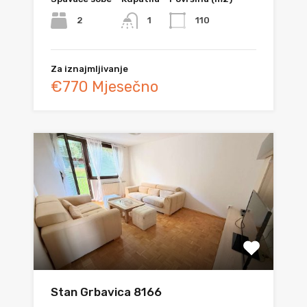
2
110
1
Za iznajmljivanje
€770 Mjesečno
Stan Grbavica 8166