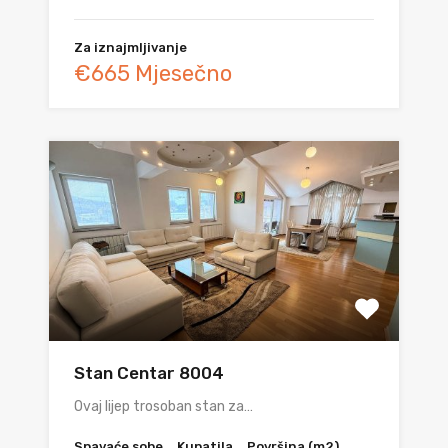
Za iznajmljivanje
€665 Mjesečno
Stan Centar 8004
Ovaj lijep trosoban stan za…
Spavaće sobe
Kupatila
Površina (m2)