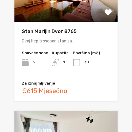
Stan Marijin Dvor 8765
Ovaj lijep trosoban stan za…
Spavaće sobe
Kupatila
Površina (m2)
2
70
1
Za iznajmljivanje
€615 Mjesečno