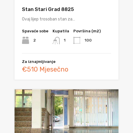
Stan Stari Grad 8825
Ovaj lijep trosoban stan za…
Spavaće sobe
Kupatila
Površina (m2)
2
100
1
Za iznajmljivanje
€510 Mjesečno