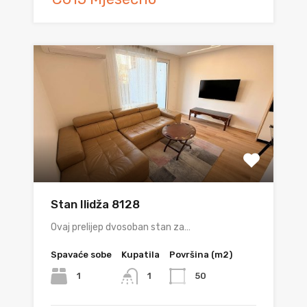
Stan Ilidža 8128
Ovaj prelijep dvosoban stan za…
Spavaće sobe
Kupatila
Površina (m2)
1
50
1