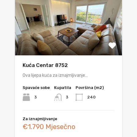
Kuća Centar 8752
Ova lijepa kuća za iznajmljivanje…
Spavaće sobe
Kupatila
Površina (m2)
3
240
3
Za iznajmljivanje
€1.790 Mjesečno