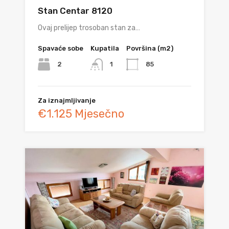
Stan Centar 8120
Ovaj prelijep trosoban stan za…
Spavaće sobe
Kupatila
Površina (m2)
2
85
1
Za iznajmljivanje
€1.125 Mjesečno