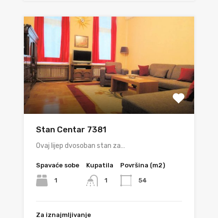
Stan Centar 7381
Ovaj lijep dvosoban stan za…
Spavaće sobe
Kupatila
Površina (m2)
1
54
1
Za iznajmljivanje