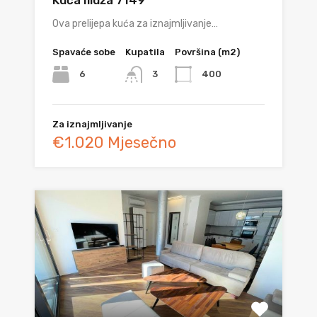
Ova prelijepa kuća za iznajmljivanje…
Spavaće sobe
Kupatila
Površina (m2)
6
400
3
Za iznajmljivanje
€1.020 Mjesečno