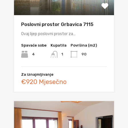
Poslovni prostor Grbavica 7115
Ovaj lijep poslovni prostor za…
Spavaće sobe
Kupatila
Površina (m2)
4
90
1
Za iznajmljivanje
€920 Mjesečno