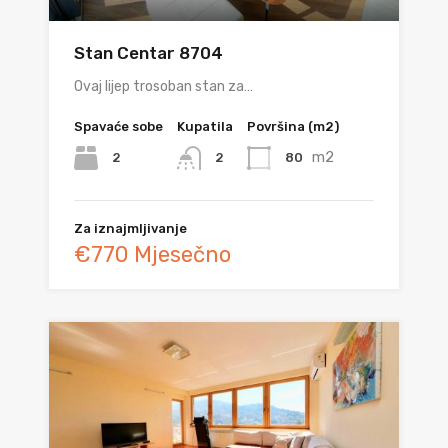
Stan Centar 8704
Ovaj lijep trosoban stan za…
Spavaće sobe
Kupatila
Površina (m2)
m2
2
80
2
Za iznajmljivanje
€770 Mjesečno