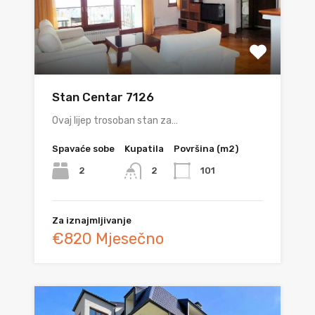
Stan Centar 7126
Ovaj lijep trosoban stan za…
Spavaće sobe
Kupatila
Površina (m2)
2
101
2
Za iznajmljivanje
€820 Mjesečno