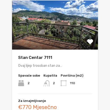
Stan Centar 7111
Ovaj lijep trosoban stan za…
Spavaće sobe
Kupatila
Površina (m2)
2
110
2
Za iznajmljivanje
€770 Mjesečno