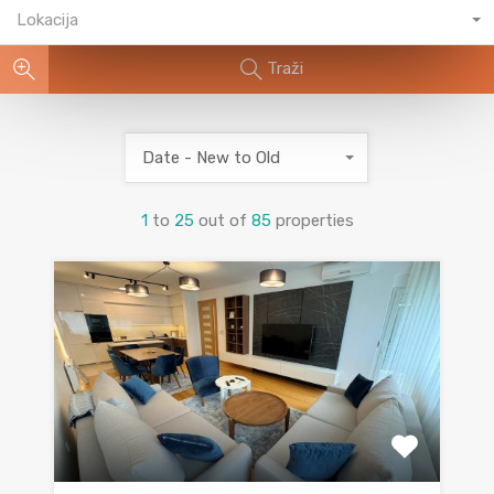
Lokacija
Traži
Date - New to Old
1
to
25
out of
85
properties