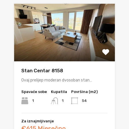
Stan Centar 8158
Ovaj prelijep moderan dvosoban stan…
Spavaće sobe
Kupatila
Površina (m2)
1
54
1
Za iznajmljivanje
€615 Mjesečno