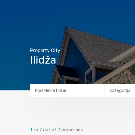
Property City
Ilidža
Kategorija
1
to
7
out of
7
properties