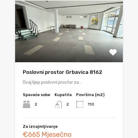
Poslovni prostor Grbavica 8162
Ovaj lijep poslovni prostor za…
Spavaće sobe
Kupatila
Površina (m2)
2
110
2
Za iznajmljivanje
€665 Mjesečno