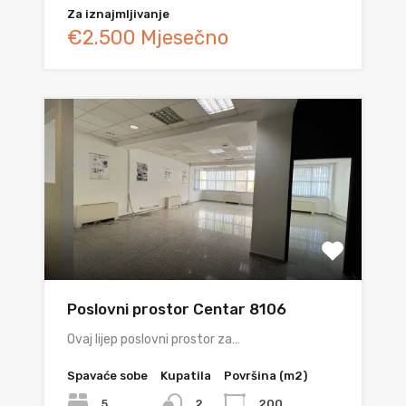
Za iznajmljivanje
€2.500 Mjesečno
Poslovni prostor Centar 8106
Ovaj lijep poslovni prostor za…
Spavaće sobe
Kupatila
Površina (m2)
5
200
2