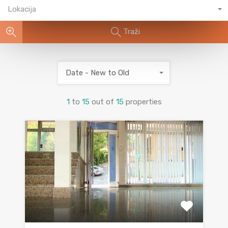
Lokacija
Traži
Date - New to Old
1
to
15
out of
15
properties