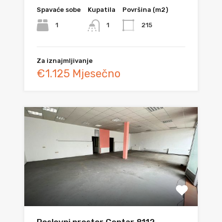
Spavaće sobe
Kupatila
Površina (m2)
1
215
1
Za iznajmljivanje
€1.125 Mjesečno
Poslovni prostor Centar 8112