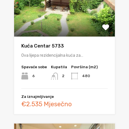
Kuća Centar 5733
Ova lijepa rezidencijalna kuća za…
Spavaće sobe
Kupatila
Površina (m2)
6
480
2
Za iznajmljivanje
€2.535 Mjesečno