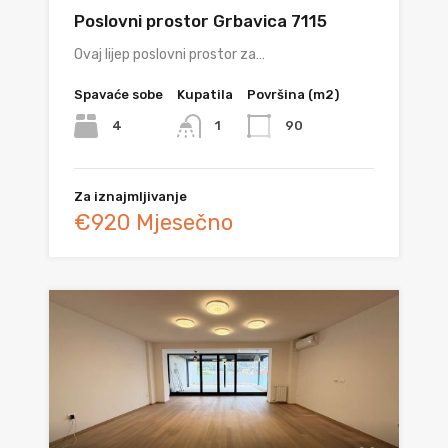
Poslovni prostor Grbavica 7115
Ovaj lijep poslovni prostor za…
Spavaće sobe
Kupatila
Površina (m2)
4
90
1
Za iznajmljivanje
€920 Mjesečno