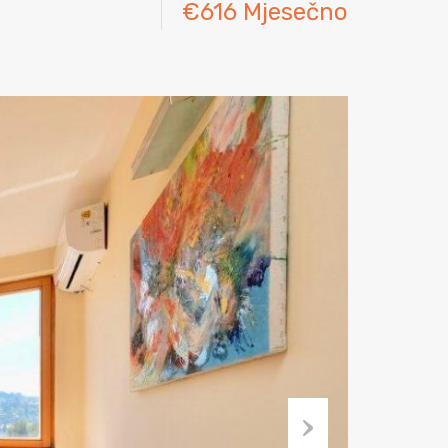
€616 Mjesečno