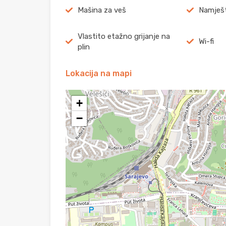
Mašina za veš
Namješ
Vlastito etažno grijanje na
Wi-fi
plin
Lokacija na mapi
+
−