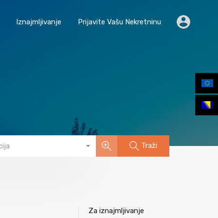
Početna
Iznajmljivanje
Prijavite Vašu Nekretninu
Iznajmljivanje
Prijavite Vašu Nekretninu
Traži
ija
Za iznajmljivanje