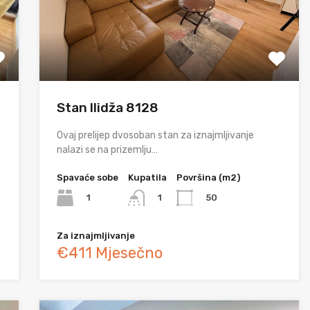
Stan Ilidža 8128
Ovaj prelijep dvosoban stan za iznajmljivanje
nalazi se na prizemlju…
Spavaće sobe
Kupatila
Površina (m2)
1
50
1
Za iznajmljivanje
€411 Mjesečno