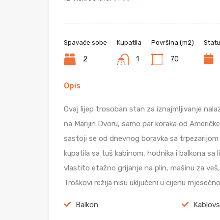
Spavaće sobe
Kupatila
Površina (m2)
Stat
2
1
70
Opis
Ovaj lijep trosoban stan za iznajmljivanje nal
na Marijin Dvoru, samo par koraka od Američk
sastoji se od dnevnog boravka sa trpezarijom
kupatila sa tuš kabinom, hodnika i balkona sa
vlastito etažno grijanje na plin, mašinu za veš
Troškovi režija nisu uključeni u cijenu mjesečn
Balkon
Kablov