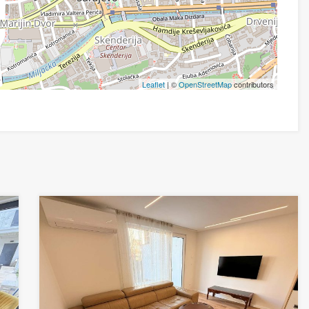
Leaflet
| ©
OpenStreetMap
contributors