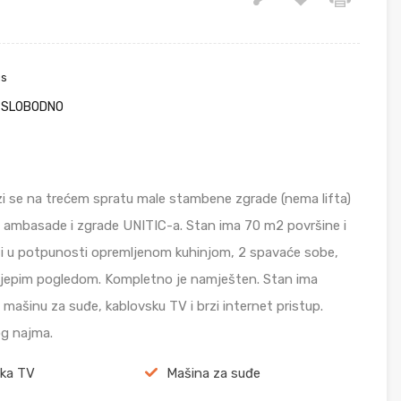
us
SLOBODNO
azi se na trećem spratu male stambene zgrade (nema lifta)
e ambasade i zgrade UNITIC-a. Stan ima 70 m2 površine i
 i u potpunosti opremljenom kuhinjom, 2 spavaće sobe,
 lijepim pogledom. Kompletno je namješten. Stan ima
, mašinu za suđe, kablovsku TV i brzi internet pristup.
og najma.
ska TV
Mašina za suđe