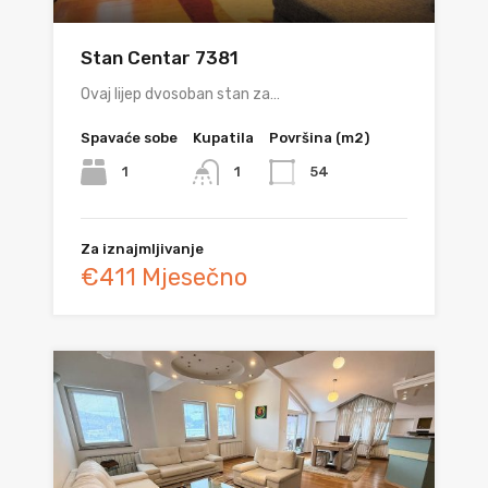
Stan Centar 7381
Ovaj lijep dvosoban stan za…
Spavaće sobe
Kupatila
Površina (m2)
1
54
1
Za iznajmljivanje
€411 Mjesečno