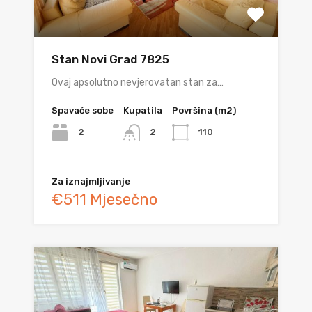
Stan Novi Grad 7825
Ovaj apsolutno nevjerovatan stan za…
Spavaće sobe
Kupatila
Površina (m2)
2
110
2
Za iznajmljivanje
€511 Mjesečno