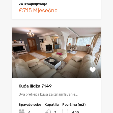
Za iznajmljivanje
€715 Mjesečno
Kuća Ilidža 7149
Ova prelijepa kuća za iznajmljivanje…
Spavaće sobe
Kupatila
Površina (m2)
6
400
3