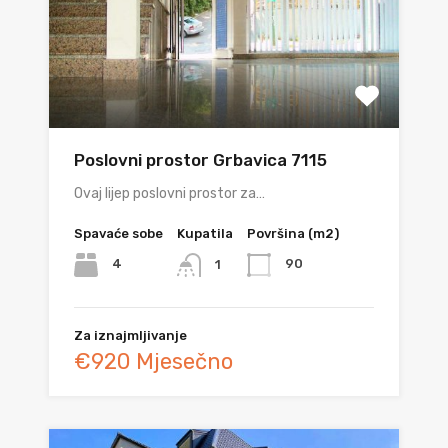
Poslovni prostor Grbavica 7115
Ovaj lijep poslovni prostor za…
Spavaće sobe
Kupatila
Površina (m2)
4
90
1
Za iznajmljivanje
€920 Mjesečno