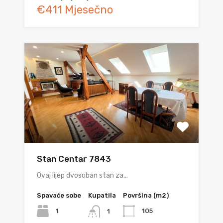
€411 Mjesečno
Stan Centar 7843
Ovaj lijep dvosoban stan za…
Spavaće sobe
Kupatila
Površina (m2)
1
105
1