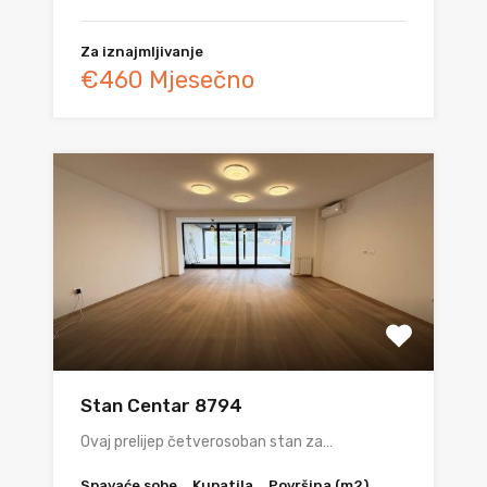
Za iznajmljivanje
€460 Mjesečno
Stan Centar 8794
Ovaj prelijep četverosoban stan za…
Spavaće sobe
Kupatila
Površina (m2)