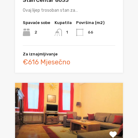
Ovaj lijep trosoban stan za…
Spavaće sobe
Kupatila
Površina (m2)
2
66
1
Za iznajmljivanje
€616 Mjesečno