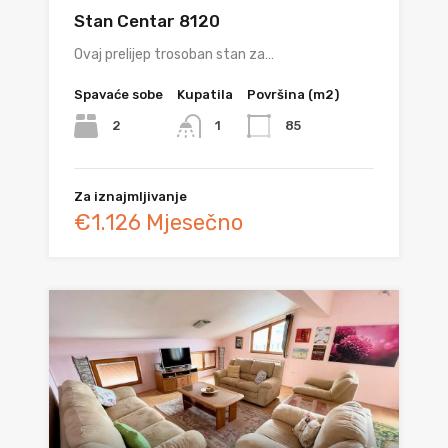
Stan Centar 8120
Ovaj prelijep trosoban stan za…
Spavaće sobe
Kupatila
Površina (m2)
2
85
1
Za iznajmljivanje
€1.126 Mjesečno