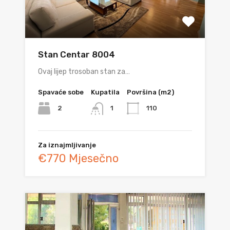
Stan Centar 8004
Ovaj lijep trosoban stan za…
Spavaće sobe
Kupatila
Površina (m2)
2
110
1
Za iznajmljivanje
€770 Mjesečno