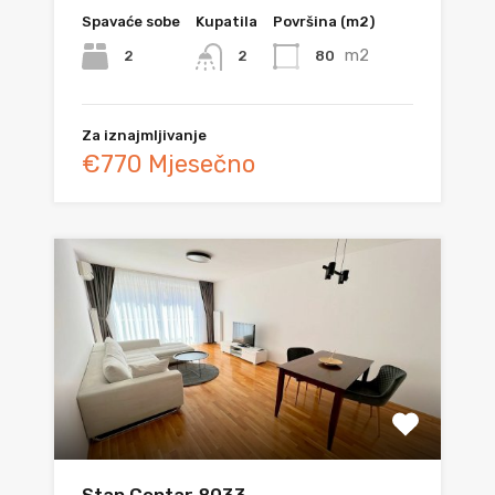
Spavaće sobe
Kupatila
Površina (m2)
m2
2
80
2
Za iznajmljivanje
€770 Mjesečno
Stan Centar 8033