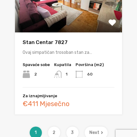
Stan Centar 7827
Ovaj simpatičan trosoban stan za…
Spavaće sobe
Kupatila
Površina (m2)
2
60
1
Za iznajmljivanje
€411 Mjesečno
1
2
3
Next