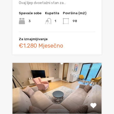
Ovaj lijep dvoetažni stan za…
Spavaće sobe
Kupatila
Površina (m2)
3
98
1
Za iznajmljivanje
€1.280 Mjesečno