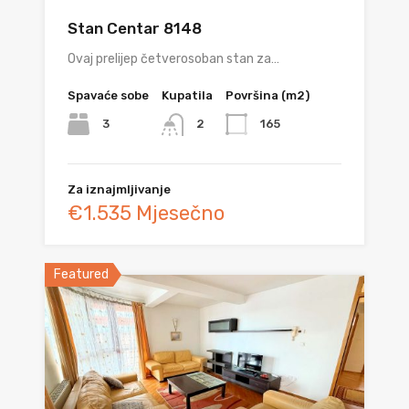
Stan Centar 8148
Ovaj prelijep četverosoban stan za…
Spavaće sobe
Kupatila
Površina (m2)
3
165
2
Za iznajmljivanje
€1.535 Mjesečno
Featured