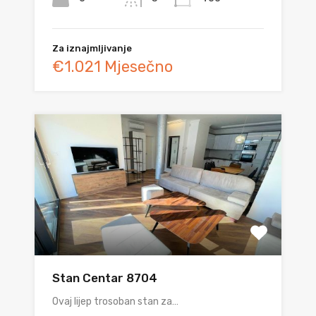
Za iznajmljivanje
€1.021 Mjesečno
Stan Centar 8704
Ovaj lijep trosoban stan za…