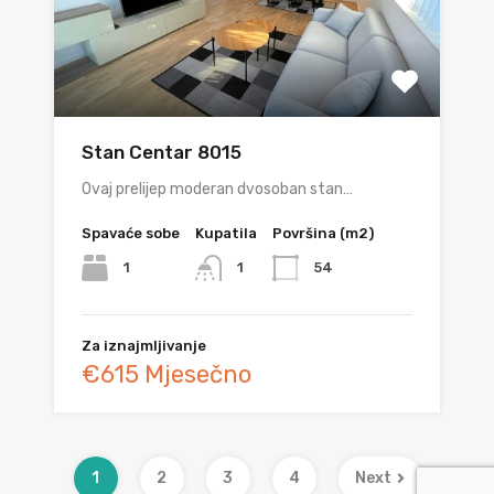
Stan Centar 8015
Ovaj prelijep moderan dvosoban stan…
Spavaće sobe
Kupatila
Površina (m2)
1
54
1
Za iznajmljivanje
€615 Mjesečno
1
2
3
4
Next