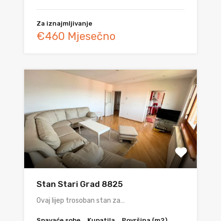
Za iznajmljivanje
€460 Mjesečno
Stan Stari Grad 8825
Ovaj lijep trosoban stan za…
Spavaće sobe
Kupatila
Površina (m2)