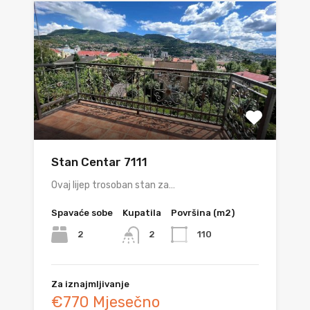
Stan Centar 7111
Ovaj lijep trosoban stan za…
Spavaće sobe
Kupatila
Površina (m2)
2
110
2
Za iznajmljivanje
€770 Mjesečno