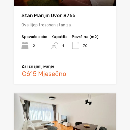
Stan Marijin Dvor 8765
Ovaj lijep trosoban stan za…
Spavaće sobe
Kupatila
Površina (m2)
2
70
1
Za iznajmljivanje
€615 Mjesečno