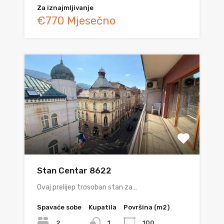
Za iznajmljivanje
€770 Mjesečno
Stan Centar 8622
Ovaj prelijep trosoban stan za…
Spavaće sobe
Kupatila
Površina (m2)
2
100
1