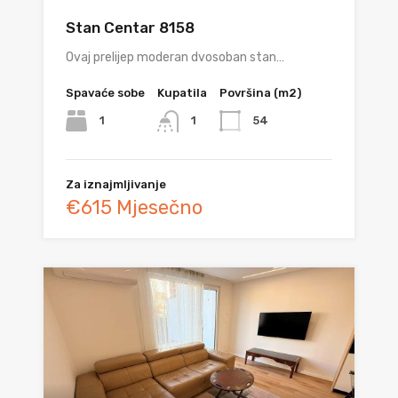
Stan Centar 8158
Ovaj prelijep moderan dvosoban stan…
Spavaće sobe
Kupatila
Površina (m2)
1
54
1
Za iznajmljivanje
€615 Mjesečno