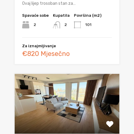
Ovaj lijep trosoban stan za…
Spavaće sobe
Kupatila
Površina (m2)
2
101
2
Za iznajmljivanje
€820 Mjesečno