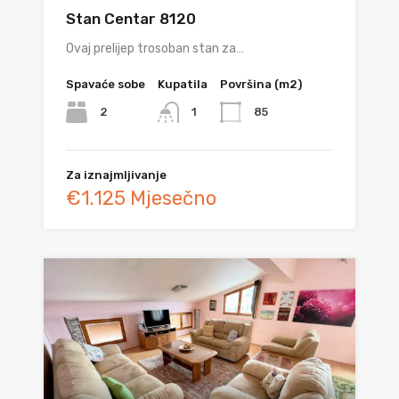
Stan Centar 8120
Ovaj prelijep trosoban stan za…
Spavaće sobe
Kupatila
Površina (m2)
2
85
1
Za iznajmljivanje
€1.125 Mjesečno