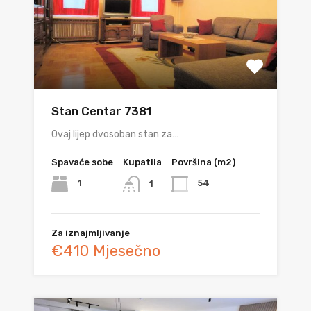
Stan Centar 7381
Ovaj lijep dvosoban stan za…
Spavaće sobe
Kupatila
Površina (m2)
1
54
1
Za iznajmljivanje
€410 Mjesečno