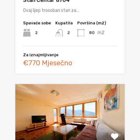
Ovaj lijep trosoban stan za…
Spavaće sobe
Kupatila
Površina (m2)
m2
2
80
2
Za iznajmljivanje
€770 Mjesečno