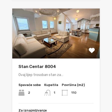
Stan Centar 8004
Ovaj lijep trosoban stan za…
Spavaće sobe
Kupatila
Površina (m2)
2
110
1
Za iznajmljivanje