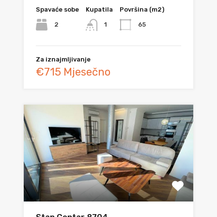
Spavaće sobe
Kupatila
Površina (m2)
2
65
1
Za iznajmljivanje
€715 Mjesečno
Stan Centar 8704