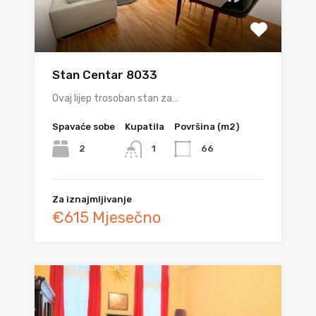
Stan Centar 8033
Ovaj lijep trosoban stan za…
Spavaće sobe
Kupatila
Površina (m2)
2
66
1
Za iznajmljivanje
€615 Mjesečno